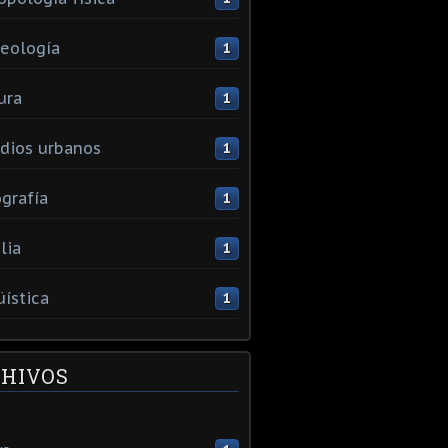
eología
1
ura
1
dios urbanos
1
grafía
1
lia
1
üística
1
HIVOS