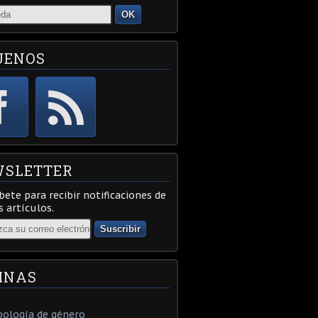
OK
UENOS
SLETTER
bete para recibir notificaciones de
 artículos.
INAS
ología de género