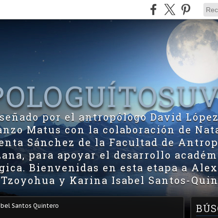
OLOGUÍTOSU
diseñado por el antropólogo David Lópe
zo Matus con la colaboración de Nat
nta Sánchez de la Facultad de Antrop
ana, para apoyar el desarrollo académ
ica. Bienvenidas en esta etapa a Ale
 Tzoyohua y Karina Isabel Santos-Quin
abel Santos Quintero
BÚS