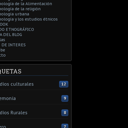
ología de la Alimentación
ología de la religión
pología urbana
ología y los estudios étnicos
BOOK
DO ETNOGRÁFICO
A DEL BLOG
las
S DE INTERES
be
cto
QUETAS
dios culturales
12
emonía
9
dios Rurales
8
ero
7