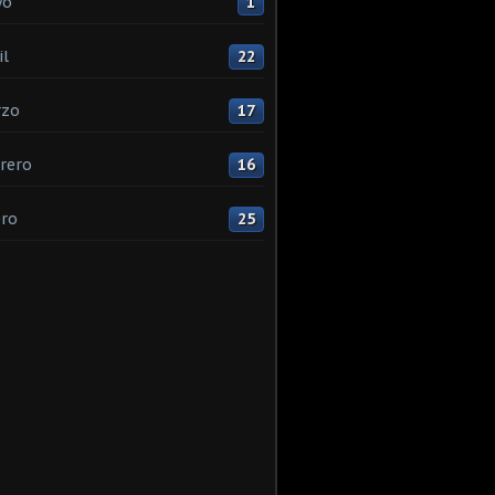
yo
1
il
22
rzo
17
rero
16
ro
25