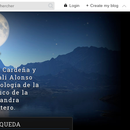
Login
+
Create my blog
V
z Cardeña y
alí Alonso
ología de la
ico de la
xandra
tero.
QUEDA