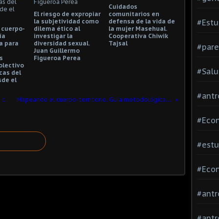
Cuidados
El riesgo de expropiar
comunitarios en
la subjetividad como
defensa de la vida de
#Estu
 cuerpo-
dilema ético al
la mujer Masehual.
ía
investigar la
Cooperativa Chiwik
a para
diversidad sexual.
Tajsal
#pare
Juan Guillermo
s
Figueroa Perea
Colectivo
#Salu
cas del
sde el
#antr
El riesgo de expropiar la subjetividad como dilema ético al investigar la diversidad sexual. Juan Guillermo Figueroa Perea
Mapeando el cuerpo-territorio. Guía metodológica para mujeres que defienden sus territorios. Colectivo Miradas Críticas del Territorio desde el Feminismo
#Econ
#estu
#Econ
#antr
#antr