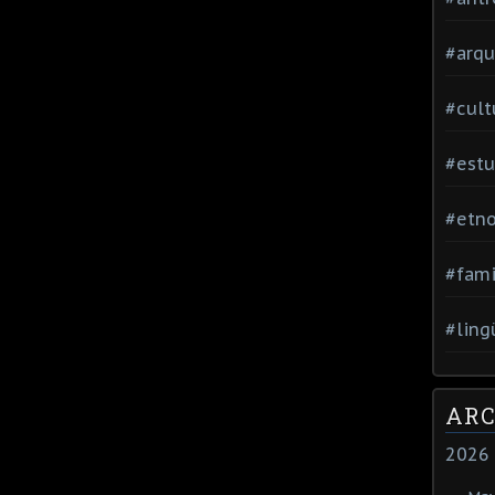
#arqu
#cult
#estu
#etno
#fami
#ling
ARC
2026