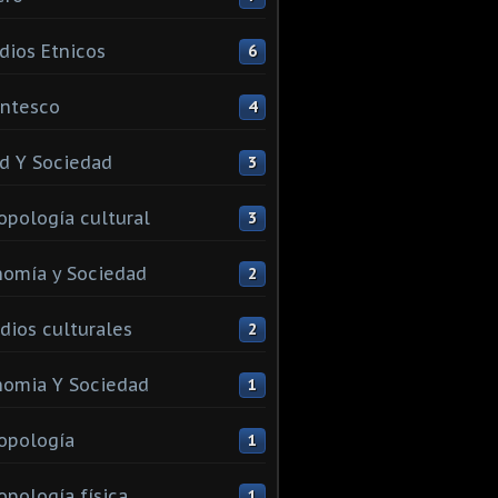
dios Etnicos
6
ntesco
4
d Y Sociedad
3
opología cultural
3
omía y Sociedad
2
dios culturales
2
omia Y Sociedad
1
opología
1
opología física
1