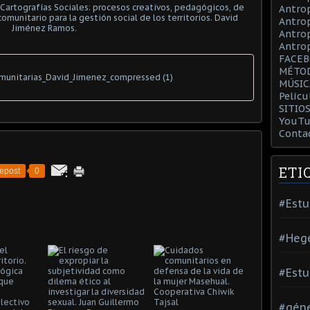
Antrop
Antrop
Antro
Antrop
FACE
MÉTO
munitarias_David_Jimenez_compressed (1)
MÚSIC
Pelícu
SITIO
YouTu
Conta
ETI
epost
0
#Estu
#Heg
#Estu
#gén