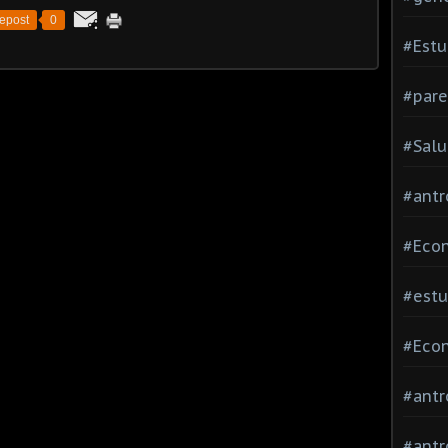
epost
0
#Estu
#pare
#Salu
#antr
#Econ
#estu
#Econ
#antr
#antr