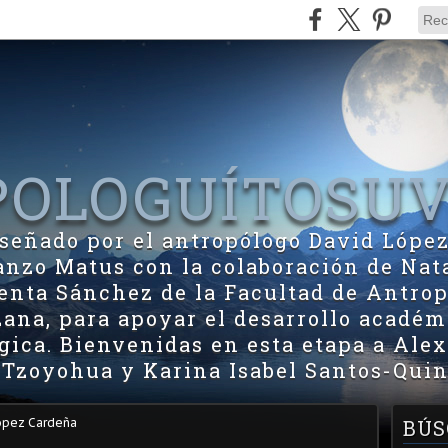
OLOGUÍTOSU
diseñado por el antropólogo David Lópe
zo Matus con la colaboración de Nat
nta Sánchez de la Facultad de Antrop
ana, para apoyar el desarrollo académ
ica. Bienvenidas en esta etapa a Ale
 Tzoyohua y Karina Isabel Santos-Quin
ópez Cardeña
BÚS