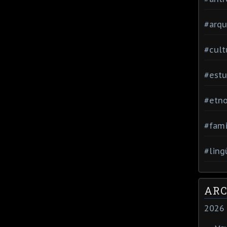
#arqu
#cult
#estu
#etno
#fami
#ling
ARC
2026