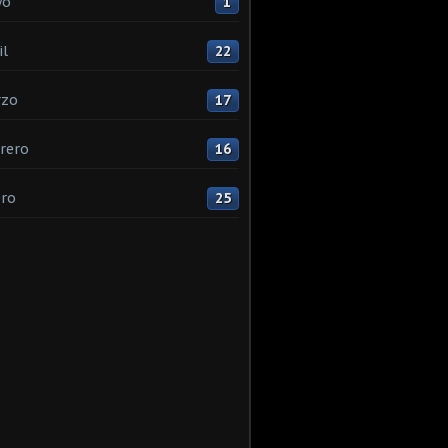
yo
1
il
22
rzo
17
rero
16
ro
25