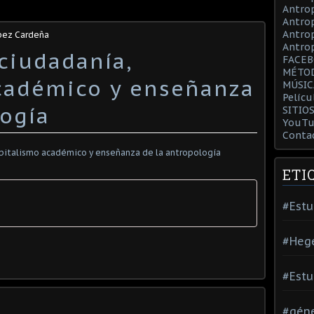
Antrop
Antrop
Antro
pez Cardeña
Antrop
 ciudadanía,
FACE
MÉTO
cadémico y enseñanza
MÚSIC
Pelícu
logía
SITIO
YouTu
Conta
ETI
#Estu
#Heg
#Estu
#gén