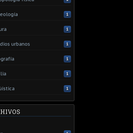
eología
1
ura
1
dios urbanos
1
grafía
1
lia
1
üística
1
HIVOS