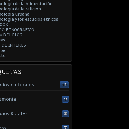
ología de la Alimentación
ología de la religión
pología urbana
ología y los estudios étnicos
BOOK
DO ETNOGRÁFICO
A DEL BLOG
las
S DE INTERES
be
cto
QUETAS
dios culturales
12
emonía
9
dios Rurales
8
ero
7