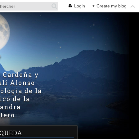
Login
+
Create my blog
V
z Cardeña y
alí Alonso
ología de la
ico de la
xandra
tero.
QUEDA