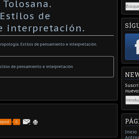
 Tolosana.
Estilos de
SÍG
 interpretación.
stilos de pensamiento e interpretación
NEW
Suscrí
nuevos
Email
PÁG
epost
0
Inicio
Antrop