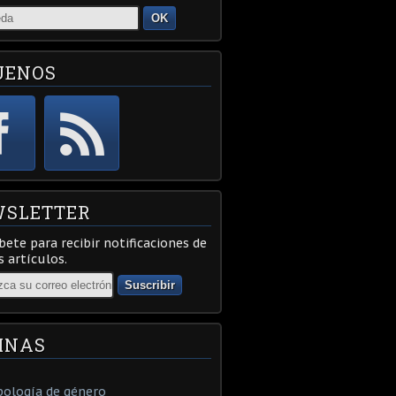
OK
UENOS
SLETTER
bete para recibir notificaciones de
 artículos.
INAS
ología de género