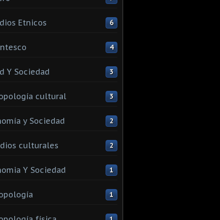
dios Etnicos
6
ntesco
4
d Y Sociedad
3
opología cultural
3
omía y Sociedad
2
dios culturales
2
omia Y Sociedad
1
opología
1
opología física
1