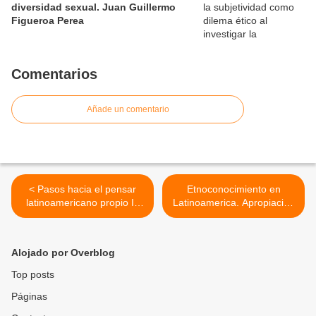
diversidad sexual. Juan Guillermo
Figueroa Perea
Comentarios
Añade un comentario
< Pasos hacia el pensar
Etnoconocimiento en
latinoamericano propio II:
Latinoamerica. Apropiación
educación concientizadora
de recursos genéticos y
y liberadora
bioética >
Alojado por Overblog
Top posts
Páginas