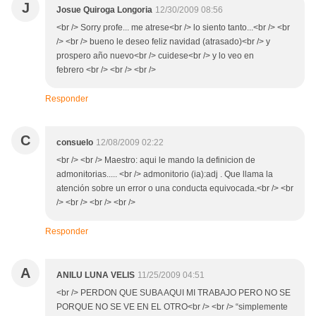
J
Josue Quiroga Longoria
12/30/2009 08:56
<br /> Sorry profe... me atrese<br /> lo siento tanto...<br /> <br
/> <br /> bueno le deseo feliz navidad (atrasado)<br /> y
prospero año nuevo<br /> cuidese<br /> y lo veo en
febrero <br /> <br /> <br />
Responder
C
consuelo
12/08/2009 02:22
<br /> <br /> Maestro: aqui le mando la definicion de
admonitorias..... <br /> admonitorio (ia):adj . Que llama la
atención sobre un error o una conducta equivocada.<br /> <br
/> <br /> <br /> <br />
Responder
A
ANILU LUNA VELIS
11/25/2009 04:51
<br /> PERDON QUE SUBA AQUI MI TRABAJO PERO NO SE
PORQUE NO SE VE EN EL OTRO<br /> <br /> “simplemente