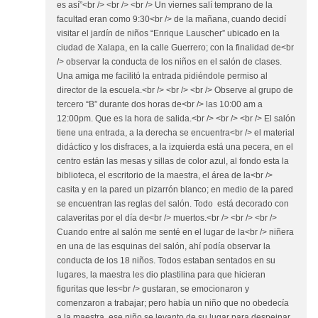
es así”<br /> <br /> <br /> Un viernes salí temprano de la
facultad eran como 9:30<br /> de la mañana, cuando decidí
visitar el jardín de niños “Enrique Lauscher” ubicado en la
ciudad de Xalapa, en la calle Guerrero; con la finalidad de<br
/> observar la conducta de los niños en el salón de clases.
Una amiga me facilitó la entrada pidiéndole permiso al
director de la escuela.<br /> <br /> <br /> Observe al grupo de
tercero “B” durante dos horas de<br /> las 10:00 am a
12:00pm. Que es la hora de salida.<br /> <br /> <br /> El salón
tiene una entrada, a la derecha se encuentra<br /> el material
didáctico y los disfraces, a la izquierda está una pecera, en el
centro están las mesas y sillas de color azul, al fondo esta la
biblioteca, el escritorio de la maestra, el área de la<br />
casita y en la pared un pizarrón blanco; en medio de la pared
se encuentran las reglas del salón. Todo está decorado con
calaveritas por el día de<br /> muertos.<br /> <br /> <br />
Cuando entre al salón me senté en el lugar de la<br /> niñera
en una de las esquinas del salón, ahí podía observar la
conducta de los 18 niños. Todos estaban sentados en su
lugares, la maestra les dio plastilina para que hicieran
figuritas que les<br /> gustaran, se emocionaron y
comenzaron a trabajar; pero había un niño que no obedecía
a la maestra, ese niño se levanto de su lugar para despeinar