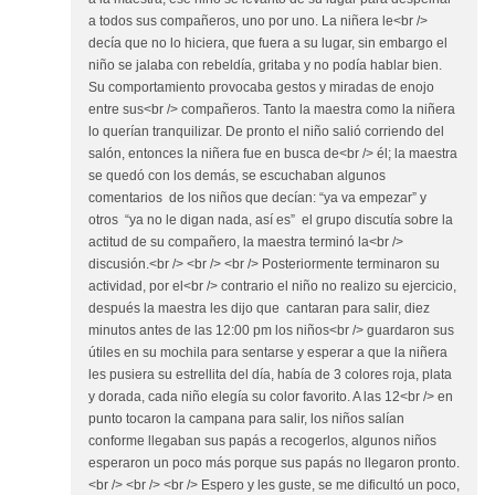
a todos sus compañeros, uno por uno. La niñera le<br />
decía que no lo hiciera, que fuera a su lugar, sin embargo el
niño se jalaba con rebeldía, gritaba y no podía hablar bien.
Su comportamiento provocaba gestos y miradas de enojo
entre sus<br /> compañeros. Tanto la maestra como la niñera
lo querían tranquilizar. De pronto el niño salió corriendo del
salón, entonces la niñera fue en busca de<br /> él; la maestra
se quedó con los demás, se escuchaban algunos
comentarios de los niños que decían: “ya va empezar” y
otros “ya no le digan nada, así es” el grupo discutía sobre la
actitud de su compañero, la maestra terminó la<br />
discusión.<br /> <br /> <br /> Posteriormente terminaron su
actividad, por el<br /> contrario el niño no realizo su ejercicio,
después la maestra les dijo que cantaran para salir, diez
minutos antes de las 12:00 pm los niños<br /> guardaron sus
útiles en su mochila para sentarse y esperar a que la niñera
les pusiera su estrellita del día, había de 3 colores roja, plata
y dorada, cada niño elegía su color favorito. A las 12<br /> en
punto tocaron la campana para salir, los niños salían
conforme llegaban sus papás a recogerlos, algunos niños
esperaron un poco más porque sus papás no llegaron pronto.
<br /> <br /> <br /> Espero y les guste, se me dificultó un poco,