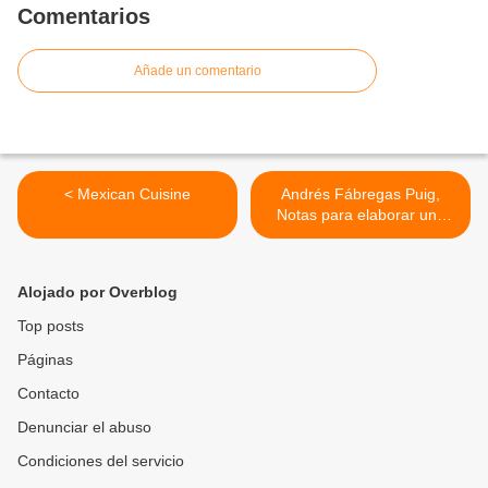
Comentarios
Añade un comentario
< Mexican Cuisine
Andrés Fábregas Puig,
Notas para elaborar una
teoría del cambio
sociocultural desde el
concepto de frontera. >
Alojado por Overblog
Top posts
Páginas
Contacto
Denunciar el abuso
Condiciones del servicio