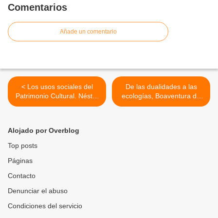
Comentarios
Añade un comentario
< Los usos sociales del
De las dualidades a las
Patrimonio Cultural. Néstor
ecologías, Boaventura de
García Canclini.
Sousa Santos. >
Alojado por Overblog
Top posts
Páginas
Contacto
Denunciar el abuso
Condiciones del servicio