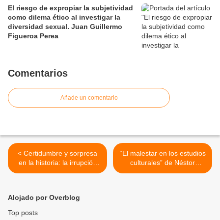
El riesgo de expropiar la subjetividad
como dilema ético al investigar la
diversidad sexual. Juan Guillermo
Figueroa Perea
Comentarios
Añade un comentario
< Certidumbre y sorpresa
“El malestar en los estudios
en la historia: la irrupción
culturales” de Néstor
del Ejército Zapatista de
García Canclini >
Liberación Nacional (EZLN)
en el contexto mexicano de
Alojado por Overblog
modernización neoliberal.
Jenaro Reynoso y
Top posts
Guadalupe Nava