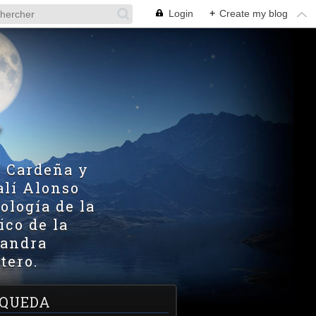
Login
+
Create my blog
V
z Cardeña y
alí Alonso
ología de la
ico de la
xandra
tero.
QUEDA