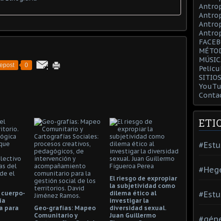
Antrop
Antrop
Antro
Antrop
FACE
MÉTO
MÚSIC
epost
0
Pelícu
SITIO
YouTu
Conta
ETI
#Estu
#Heg
El riesgo de expropiar
la subjetividad como
 cuerpo-
dilema ético al
#Estu
ía
investigar la
a para
Geo-grafías: Mapeo
diversidad sexual.
Comunitario y
Juan Guillermo
#gén