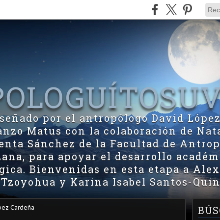
OLOGUÍTOSU
diseñado por el antropólogo David Lópe
zo Matus con la colaboración de Nat
nta Sánchez de la Facultad de Antrop
ana, para apoyar el desarrollo académ
ica. Bienvenidas en esta etapa a Ale
 Tzoyohua y Karina Isabel Santos-Quin
pez Cardeña
BÚS