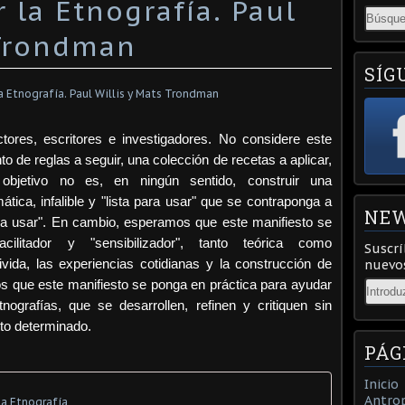
 la Etnografía. Paul
 Trondman
SÍG
ctores, escritores e investigadores. No considere este
o de reglas a seguir, una colección de recetas a aplicar,
objetivo no es, en ningún sentido, construir una
ática, infalible y "lista para usar" que se contraponga a
NEW
ara usar". En cambio, esperamos que este manifiesto se
ilitador y "sensibilizador", tanto teórica como
Suscrí
vida, las experiencias cotidianas y la construcción de
nuevos
Email
os que este manifiesto se ponga en práctica para ayudar
ografías, que se desarrollen, refinen y critiquen sin
to determinado.
PÁG
Inicio
Antrop
la Etnografía