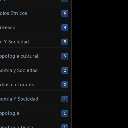
dios Etnicos
6
ntesco
4
d Y Sociedad
3
opología cultural
3
omía y Sociedad
2
dios culturales
2
omia Y Sociedad
1
opología
1
opología física
1