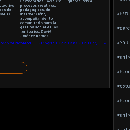
s
Cartografías Sociales:
Figueroa Perea
Colectivo
procesos creativos,
cas del
pedagógicos, de
#Estu
sde el
intervención y
acompañamiento
comunitario para la
gestión social de los
#pare
territorios. David
Jiménez Ramos.
#Salu
La observación participante como método de recolección de datos. Bárbara B. Kawulich
Etnografía. J o h a n n s F a b i a n y V i n c e n t de R o o i j
#antr
#Econ
#estu
#Econ
#antr
#antr