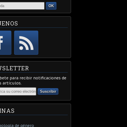
OK
UENOS
SLETTER
bete para recibir notificaciones de
 artículos.
INAS
ología de género