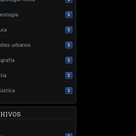
eología
1
ura
1
dios urbanos
1
grafía
1
lia
1
üística
1
HIVOS