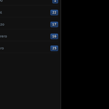
yo
1
il
22
rzo
17
rero
16
ro
25