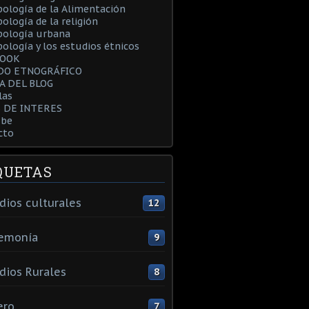
ología de la Alimentación
ología de la religión
pología urbana
ología y los estudios étnicos
BOOK
DO ETNOGRÁFICO
A DEL BLOG
las
S DE INTERES
be
cto
QUETAS
dios culturales
12
emonía
9
dios Rurales
8
ero
7