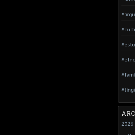
#arqu
#cult
#estu
#etno
#fami
#ling
ARC
2026